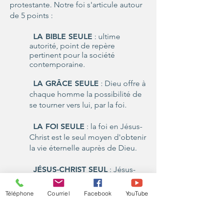
protestante. Notre foi s'articule autour
de 5 points :
LA BIBLE SEULE
: ultime
autorité, point de repère
pertinent pour la société
contemporaine.
LA GRÂCE SEULE
: Dieu offre à
chaque homme la possibilité de
se tourner vers lui, par la foi.
LA FOI SEULE
: la foi en Jésus-
Christ est le seul moyen d'obtenir
la vie éternelle auprès de Dieu.
JÉSUS-CHRIST SEUL
: Jésus-
Christ est le seul
intermédiaire entre Dieu et
Téléphone
Courriel
Facebook
YouTube
l'humain.